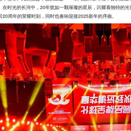
。在时光的长河中，20年犹如一颗璀璨的星辰，闪耀着独特的
司
20
周年的荣耀时刻，同时也奏响迎接
2025
新年的序曲。