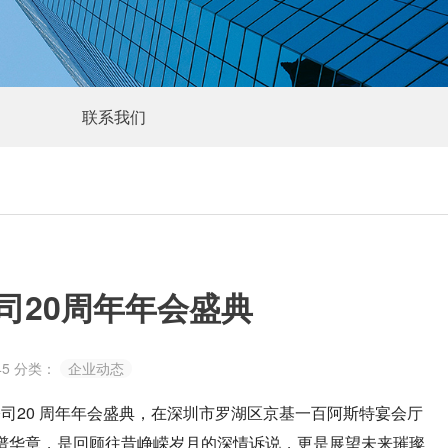
联系我们
司20周年年会盛典
45
分类：
企业动态
20 周年年会盛典，
在
深圳市罗湖区京基一百阿斯特宴会厅
谱华章
，是回顾往昔峥嵘岁月的深情诉说，更是展望未来璀璨