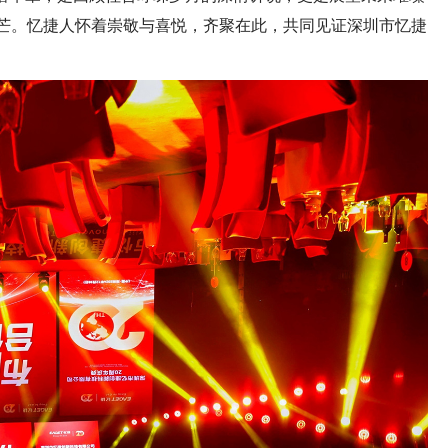
光芒。忆捷人怀着崇敬与喜悦，齐聚在此，共同见证深圳市忆捷