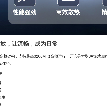
释放，让流畅，成为日常
R4高频架构，支持最高3200MHz高频运行。无论是大型3A游
应体验。
存：
速
畅
稳定
敏