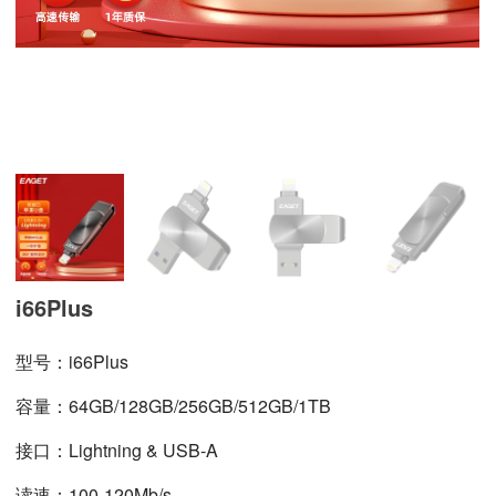
i66Plus
型号：i66Plus
容量：64GB/128GB/256GB/512GB/1TB
接口：Lightning
& USB-A
读速：
100-120Mb/s