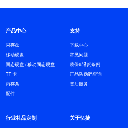
时间完成了装修和搬迁工作。在这
128G的U盘，很快就满了，而且数
里由衷感谢一直支持忆捷的供应商
据处理速度太慢，在这个数据信息
和合作伙伴在第一时间送来的乔迁
爆炸的时代，速度是影响体验最重
贺喜花篮。 新的办公场所，宽
要的一环，所以我最近入手了忆捷
产品中心
支持
敞明亮、视野开阔，尽显科技风
EAGET的一款512GB容量的固态
彩。为我们员工的奋勇拼搏和吸纳
移动硬盘，下面将使用体验分享给
闪存盘
下载中心
英才打造和提供了良好的工作环
大家。 忆捷是专业做存储的品牌，
境，标志着忆捷从此迈上新的台
移动硬盘
常见问题
这款移动固态硬盘型号是M1，包
阶、展望新的高度！ 2023年1月
装上清晰标注了“512GB”的容量，
固态硬盘 / 移动固态硬盘
质保&退货条例
9日，深圳市忆捷创新科技有限公
我选择这个容量足够满足日常存储
TF 卡
正品防伪码查询
司举行了隆重的乔迁仪式。吉时一
视频及图片的需求了。 从包装背面
到，伴随着忆捷富贵发财的大门的
内存条
售后服务
的产品参数信息栏中，我们可以关
开启，喜庆的礼花炮漫天散落，忆
注几个信息，一是它的兼容性很
配件
捷家人们洋溢着喜悦面容，随同领
强，支持Windows、苹果Mac OS
导们徐徐踏入崭新的办公室。
以及安卓系统，二是它的接口是
忆捷各位领导来到前台，为忆捷品
Type-C 3.1,传输更快。 配件方
牌LOGO揭幕。各位领导手执红
行业礼品定制
关于忆捷
面，除了移动固态硬盘，还有一个
布，齐声大喊：...
C-A的数据线和说明书。 上手的第