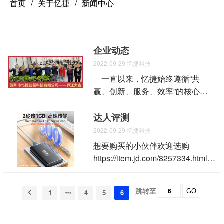
首页
关于忆捷
新闻中心
企业动态
2022-09-29
忆捷科技
一直以来，忆捷始终遵循“共
赢、创新、服务、效率”的核心价
值观，不断超越，不断开疆拓土，
18年来创造了一个又一个的奇迹。
达人评测
在忆捷全体同事和领导们的共同拼
2022-09-29
忆捷科技
搏下，忆捷一步一个脚印地走到今
想要购买的小伙伴欢迎选购
天，在市场环境低迷的大环境下依
https://item.jd.com/8257334.html
旧逆风翻盘，蓬勃发展。 为适应
以下文章转载博主—数码潮玩汇 ---
公司业务蓬勃发展的需要，提升公
------------------------------------------------
司整体竞争能力，增强员工的凝聚
跳转至
GO
1
4
5
6
-------------------------------------------- 作
力和归属感，公司积极谋划新办公
为自媒体，平时有许多产品的视频
场所的选址和布局，并且以最快的
或者图片存储、处理，之前用的是