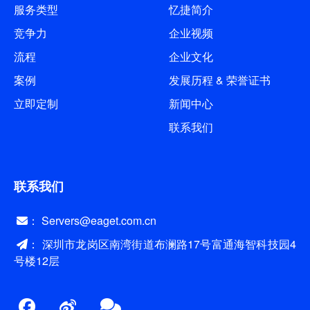
服务类型
忆捷简介
一感觉是这个体积真心小，比我的
手还小，它的体积是
竞争力
企业视频
88*46*7.6mm，重量仅有50g，轻
流程
企业文化
若无物。 跟身份证对比，比身份证
案例
发展历程 & 荣誉证书
还...
立即定制
新闻中心
联系我们
联系我们
： Servers@eaget.com.cn
： 深圳市龙岗区南湾街道布澜路17号富通海智科技园4
号楼12层