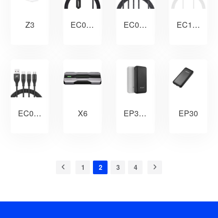
Z3
EC011
EC009
EC1001
EC008S
X6
EP302
EP30
1
2
3
4