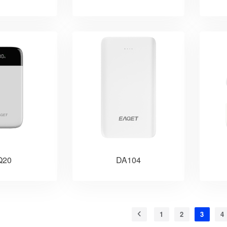
Q20
DA104
1
2
3
4